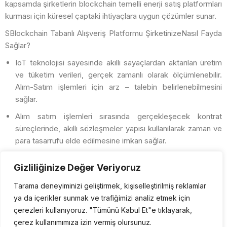
kapsamda şirketlerin blockchain temelli enerji satış platformları
kurması için küresel çaptaki ihtiyaçlara uygun çözümler sunar.
SBlockchain Tabanlı Alışveriş Platformu ŞirketinizeNasıl Fayda
Sağlar?
IoT teknolojisi sayesinde akıllı sayaçlardan aktarılan üretim
ve tüketim verileri, gerçek zamanlı olarak ölçümlenebilir.
Alım-Satım işlemleri için arz – talebin belirlenebilmesini
sağlar.
Alım satım işlemleri sırasında gerçekleşecek kontrat
süreçlerinde, akıllı sözleşmeler yapısı kullanılarak zaman ve
para tasarrufu elde edilmesine imkan sağlar.
Gerçekleşen ticari işlemlerin, şeffaf ve güvenli bir şekilde
Gizliliğinize Değer Veriyoruz
platform üzerinden blockchain güvencesi ile yapılabilmesi,
sistemdeki kullanıcılar için bireysel güvenlik ve platform için
Tarama deneyiminizi geliştirmek, kişiselleştirilmiş reklamlar
veri güvenliği sağlar.
ya da içerikler sunmak ve trafiğimizi analiz etmek için
çerezleri kullanıyoruz. "Tümünü Kabul Et"e tıklayarak,
Kişisel kripto varlıklar üzerinden işlem yapabilme ve
çerez kullanımımıza izin vermiş olursunuz.
yaptırabilme esnekliği sağlar.